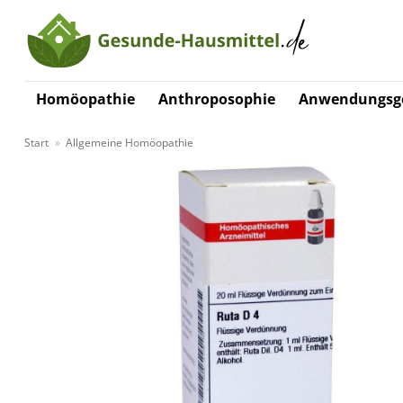
Zum
Inhalt
springen
Homöopathie
Anthroposophie
Anwendungsge
Start
»
Allgemeine Homöopathie