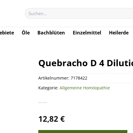
Suchen
nach:
biete
Öle
Bachblüten
Einzelmittel
Heilerde
Quebracho D 4 Dilut
Artikelnummer:
7178422
Kategorie:
Allgemeine Homöopathie
12,82
€