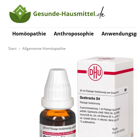
Zum
Inhalt
springen
Homöopathie
Anthroposophie
Anwendungsge
Start
»
Allgemeine Homöopathie