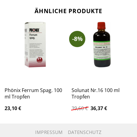
ÄHNLICHE PRODUKTE
-8%
Phönix Ferrum Spag. 100
Solunat Nr.16 100 ml
ml Tropfen
Tropfen
Ursprünglicher
Aktueller
23,10
€
39,60
€
36,37
€
Preis
Preis
war:
ist:
39,60 €
36,37 €.
IMPRESSUM
DATENSCHUTZ