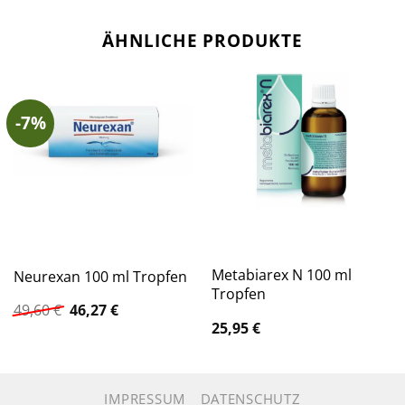
ÄHNLICHE PRODUKTE
-7%
Metabiarex N 100 ml
Neurexan 100 ml Tropfen
Tropfen
Ursprünglicher
Aktueller
49,60
€
46,27
€
Preis
Preis
25,95
€
war:
ist:
49,60 €
46,27 €.
IMPRESSUM
DATENSCHUTZ