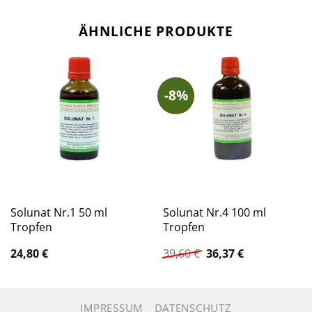
ÄHNLICHE PRODUKTE
-8%
Solunat Nr.1 50 ml
Solunat Nr.4 100 ml
Tropfen
Tropfen
Ursprünglicher
Aktueller
24,80
€
39,60
€
36,37
€
Preis
Preis
war:
ist:
39,60 €
36,37 €.
IMPRESSUM
DATENSCHUTZ