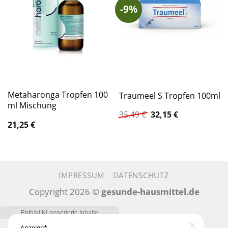
-9%
Metaharonga Tropfen 100
Traumeel S Tropfen 100ml
ml Mischung
Ursprünglicher
Aktueller
35,49
€
32,15
€
Preis
Preis
21,25
€
war:
ist:
35,49 €
32,15 €.
IMPRESSUM
DATENSCHUTZ
Copyright 2026 ©
gesunde-hausmittel.de
Anzeige*