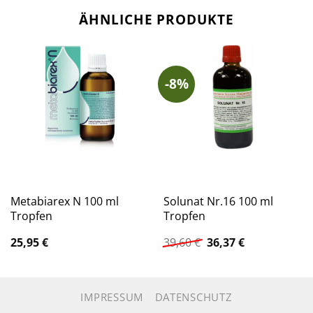
ÄHNLICHE PRODUKTE
-8%
Metabiarex N 100 ml
Solunat Nr.16 100 ml
Tropfen
Tropfen
Ursprünglicher
Aktueller
25,95
€
39,60
€
36,37
€
Preis
Preis
war:
ist:
39,60 €
36,37 €.
IMPRESSUM
DATENSCHUTZ