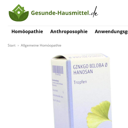
Zum
Inhalt
springen
Homöopathie
Anthroposophie
Anwendungsge
Start
»
Allgemeine Homöopathie