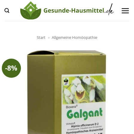
Zum
Inhalt
springen
Start
»
Allgemeine Homöopathie
-8%