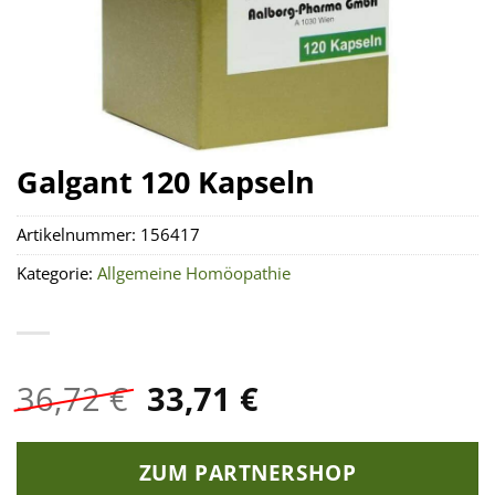
Galgant 120 Kapseln
Artikelnummer:
156417
Kategorie:
Allgemeine Homöopathie
Ursprünglicher
Aktueller
36,72
€
33,71
€
Preis
Preis
war:
ist:
ZUM PARTNERSHOP
36,72 €
33,71 €.