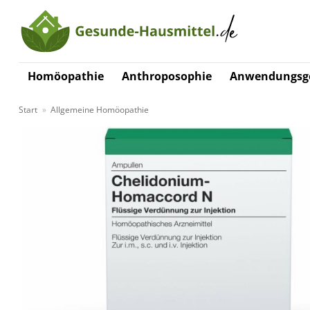
Zum
Inhalt
springen
Homöopathie
Anthroposophie
Anwendungsge
Start
»
Allgemeine Homöopathie