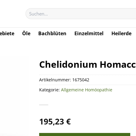
Suchen
nach:
biete
Öle
Bachblüten
Einzelmittel
Heilerde
Chelidonium Homacc
Artikelnummer:
1675042
Kategorie:
Allgemeine Homöopathie
195,23
€