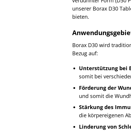
verdünnter Form (D30 Po
unserer Borax D30 Tabl
bieten.
Anwendungsgebiet
Borax D30 wird traditio
Bezug auf:
Unterstützung bei
somit bei verschied
Förderung der Wun
und somit die Wundh
Stärkung des Immu
die körpereigenen Ab
Linderung von Sch