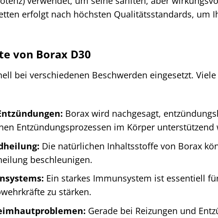
tenz) verwendet, um seine sanften, aber wirkungsvol
etten erfolgt nach höchsten Qualitätsstandards, um 
e von Borax D30
nell bei verschiedenen Beschwerden eingesetzt. Viel
 Entzündungen:
Borax wird nachgesagt, entzündung
enen Entzündungsprozessen im Körper unterstützend 
dheilung:
Die natürlichen Inhaltsstoffe von Borax k
eilung beschleunigen.
nsystems:
Ein starkes Immunsystem ist essentiell f
wehrkräfte zu stärken.
leimhautproblemen:
Gerade bei Reizungen und Entz