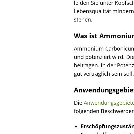
leiden Sie unter Kopfsc
Lebensqualität minder
stehen.
Was ist Ammoniu
Ammonium Carbonicum, a
und potenziert wird. Di
beitragen. In der Pote
gut verträglich sein soll.
Anwendungsgebie
Die
Anwendungsgebiet
folgenden Beschwerden 
Erschöpfungszustä