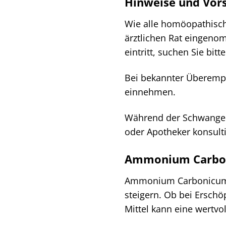
Hinweise und Vo
Wie alle homöopathisch
ärztlichen Rat eingen
eintritt, suchen Sie bitt
Bei bekannter Überempf
einnehmen.
Während der Schwangers
oder Apotheker konsult
Ammonium Carboni
Ammonium Carbonicum D3
steigern. Ob bei Ersc
Mittel kann eine wertvo