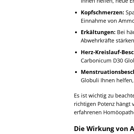
Ihnen helfen, neue E
Kopfschmerzen:
Spa
Einnahme von Ammon
Erkältungen:
Bei hä
Abwehrkräfte stärken
Herz-Kreislauf-Bes
Carbonicum D30 Glob
Menstruationsbesc
Globuli Ihnen helfen
Es ist wichtig zu beach
richtigen Potenz hängt
erfahrenen Homöopathen
Die Wirkung von 