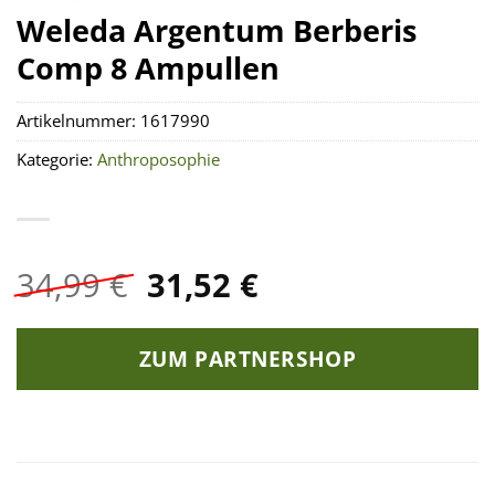
Weleda Argentum Berberis
Comp 8 Ampullen
Artikelnummer:
1617990
Kategorie:
Anthroposophie
Ursprünglicher
Aktueller
34,99
€
31,52
€
Preis
Preis
war:
ist:
ZUM PARTNERSHOP
34,99 €
31,52 €.