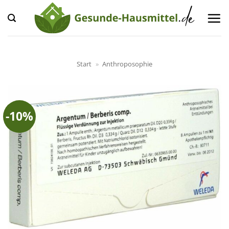
Zum
Inhalt
springen
Start
»
Anthroposophie
-10%