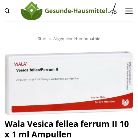
Zum
Inhalt
springen
Start
»
Allgemeine Homöopathie
Wala Vesica fellea ferrum II 10
x 1 ml Ampullen