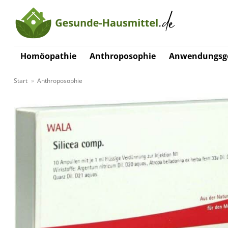
Zum
Inhalt
springen
Homöopathie
Anthroposophie
Anwendungsge
Start
»
Anthroposophie