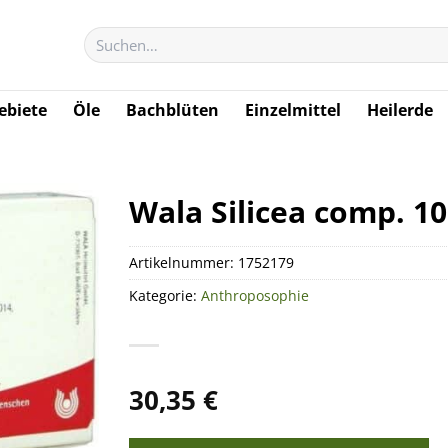
Suchen
nach:
biete
Öle
Bachblüten
Einzelmittel
Heilerde
Wala Silicea comp. 1
Artikelnummer:
1752179
Kategorie:
Anthroposophie
30,35
€