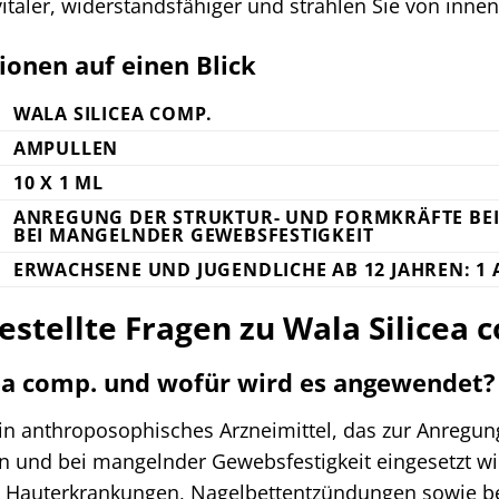
vitaler, widerstandsfähiger und strahlen Sie von inne
ionen auf einen Blick
WALA SILICEA COMP.
AMPULLEN
10 X 1 ML
ANREGUNG DER STRUKTUR- UND FORMKRÄFTE BE
BEI MANGELNDER GEWEBSFESTIGKEIT
ERWACHSENE UND JUGENDLICHE AB 12 JAHREN: 1
estellte Fragen zu Wala Silicea 
cea comp. und wofür wird es angewendet?
ein anthroposophisches Arzneimittel, das zur Anregun
n und bei mangelnder Gewebsfestigkeit eingesetzt wir
Hauterkrankungen, Nagelbettentzündungen sowie be