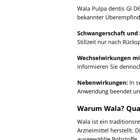
Wala Pulpa dentis Gl D6 
bekannter Überempfindli
Schwangerschaft und St
Stillzeit nur nach Rüc
Wechselwirkungen mit
Informieren Sie dennoc
Nebenwirkungen:
In s
Anwendung beendet und 
Warum Wala? Quali
Wala ist ein tradition
Arzneimittel herstellt. 
ausgewählte Rohstoffe. 