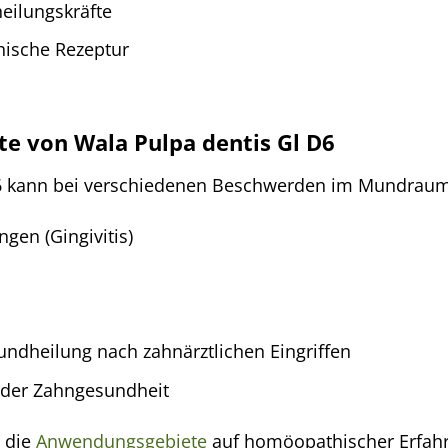
eilungskräfte
ische Rezeptur
e von Wala Pulpa dentis Gl D6
6 kann bei verschiedenen Beschwerden im Mundraum 
gen (Gingivitis)
ndheilung nach zahnärztlichen Eingriffen
 der Zahngesundheit
s die
Anwendungsgebiete
auf homöopathischer Erfahr