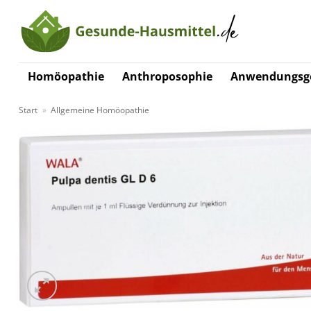
Zum
Inhalt
springen
Homöopathie
Anthroposophie
Anwendungsge
Start
»
Allgemeine Homöopathie