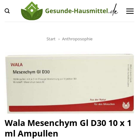
Zum
Inhalt
springen
Start
»
Anthroposophie
Wala Mesenchym Gl D30 10 x 1
ml Ampullen