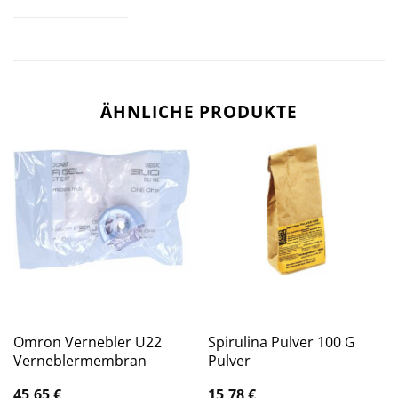
ÄHNLICHE PRODUKTE
Omron Vernebler U22
Spirulina Pulver 100 G
Verneblermembran
Pulver
45,65
€
15,78
€