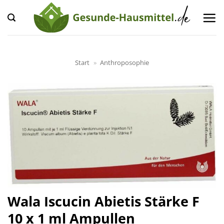
Zum
Inhalt
springen
Start
»
Anthroposophie
Wala Iscucin Abietis Stärke F
10 x 1 ml Ampullen