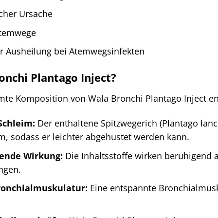
icher Ursache
Atemwege
er Ausheilung bei Atemwegsinfekten
onchi Plantago Inject?
mmte Komposition von Wala Bronchi Plantago Inject en
Schleim:
Der enthaltene Spitzwegerich (Plantago lance
m, sodass er leichter abgehustet werden kann.
nde Wirkung:
Die Inhaltsstoffe wirken beruhigend 
ngen.
ronchialmuskulatur:
Eine entspannte Bronchialmusku