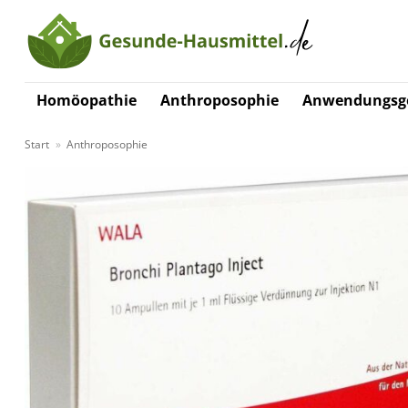
Zum
Inhalt
springen
Homöopathie
Anthroposophie
Anwendungsge
Start
»
Anthroposophie