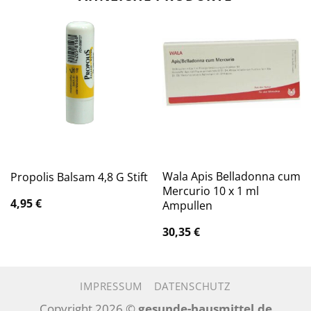
Wala Apis Belladonna cum
Propolis Balsam 4,8 G Stift
Mercurio 10 x 1 ml
4,95
€
Ampullen
30,35
€
IMPRESSUM
DATENSCHUTZ
Copyright 2026 ©
gesunde-hausmittel.de