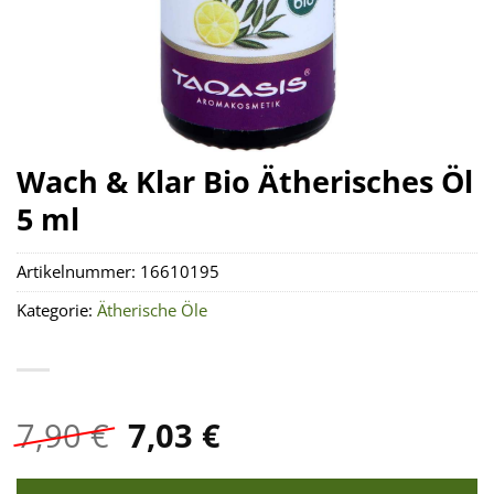
Wach & Klar Bio Ätherisches Öl
5 ml
Artikelnummer:
16610195
Kategorie:
Ätherische Öle
Ursprünglicher
Aktueller
7,90
€
7,03
€
Preis
Preis