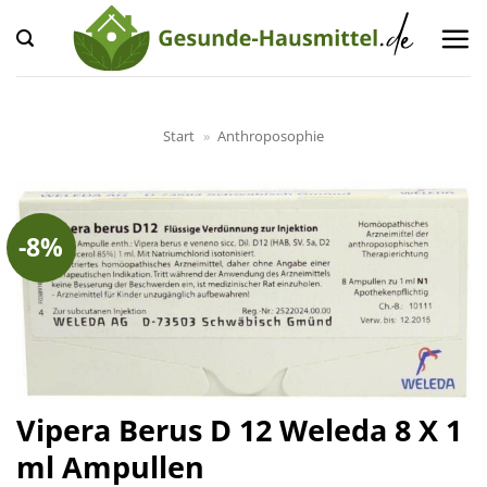
Zum
Inhalt
springen
Start
»
Anthroposophie
-8%
Vipera Berus D 12 Weleda 8 X 1
ml Ampullen