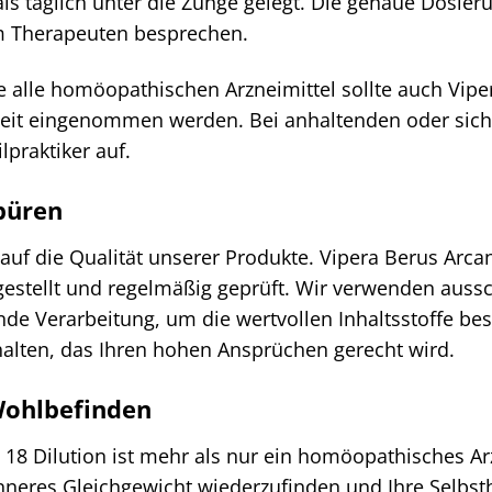
s täglich unter die Zunge gelegt. Die genaue Dosier
m Therapeuten besprechen.
 alle homöopathischen Arzneimittel sollte auch Vipe
 Zeit eingenommen werden. Bei anhaltenden oder si
lpraktiker auf.
spüren
auf die Qualität unserer Produkte. Vipera Berus Arca
rgestellt und regelmäßig geprüft. Wir verwenden aus
de Verarbeitung, um die wertvollen Inhaltsstoffe bes
halten, das Ihren hohen Ansprüchen gerecht wird.
Wohlbefinden
18 Dilution ist mehr als nur ein homöopathisches Arz
inneres Gleichgewicht wiederzufinden und Ihre Selbsth