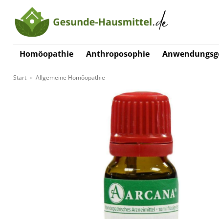
Zum
Inhalt
springen
Homöopathie
Anthroposophie
Anwendungsge
Start
»
Allgemeine Homöopathie