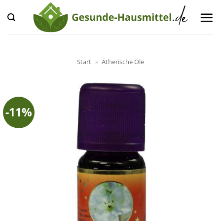
Zum
Inhalt
springen
Start
»
Ätherische Öle
-11%