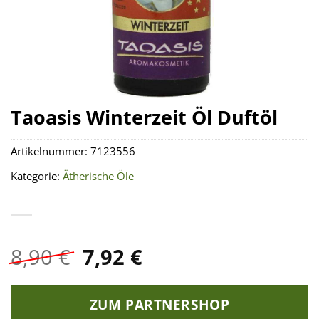
Taoasis Winterzeit Öl Duftöl
Artikelnummer:
7123556
Kategorie:
Ätherische Öle
Ursprünglicher
Aktueller
8,90
€
7,92
€
Preis
Preis
war:
ist:
ZUM PARTNERSHOP
8,90 €
7,92 €.