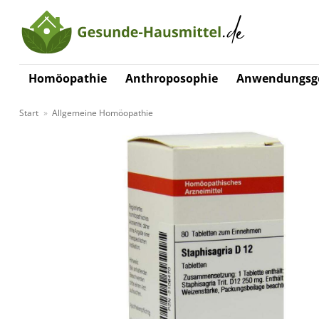
Zum
Inhalt
springen
Homöopathie
Anthroposophie
Anwendungsge
Start
»
Allgemeine Homöopathie