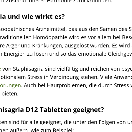
em Zustand innerer Harmonie zurückzufinden.
ia und wie wirkt es?
omöopathisches Arzneimittel, das aus den Samen des S
r traditionellen Homöopathie wird es vor allem bei Be
e Ärger und Kränkungen, ausgelöst wurden. Es wird 
ten Energien zu lösen und so das emotionale Gleichge
e
von Staphisagria sind vielfältig und reichen von psy
tionalem Stress in Verbindung stehen. Viele Anwende
törungen
. Auch bei Hautproblemen, die durch Stress
 bieten.
hisagria D12 Tabletten geeignet?
ten sind für alle geeignet, die unter den Folgen von 
en äußern, wie zum Beispiel: