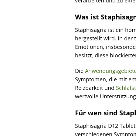
verarbeiten und zu ein
Was ist Staphisagr
Staphisagria ist ein h
hergestellt wird. In de
Emotionen, insbesonder
besitzt, diese blockier
Die
Anwendungsgebiet
Symptomen, die mit emo
Reizbarkeit und
Schlafs
wertvolle Unterstützung
Für wen sind Stap
Staphisagria D12 Tablet
verschiedenen Symptom