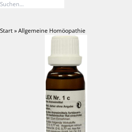
Zum
Suchen
Inhalt
nach:
springen
Start
»
Allgemeine Homöopathie