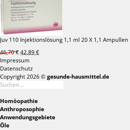
Juv 110 Injektionslösung 1,1 ml 20 X 1,1 Ampullen
Ursprünglicher
Aktueller
46,70
€
42,89
€
Preis
Preis
Impressum
war:
ist:
Datenschutz
46,70 €
42,89 €.
Copyright 2026 ©
gesunde-hausmittel.de
Suchen
nach:
Homöopathie
Anthroposophie
Anwendungsgebiete
Öle