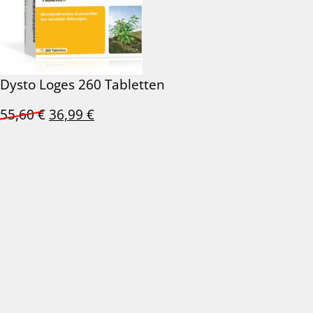
Dysto Loges 260 Tabletten
Ursprünglicher
Aktueller
55,60
€
36,99
€
Preis
Preis
war:
ist:
55,60 €
36,99 €.