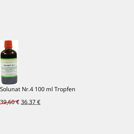
Solunat Nr.4 100 ml Tropfen
Ursprünglicher
Aktueller
39,60
€
36,37
€
Preis
Preis
war:
ist:
39,60 €
36,37 €.