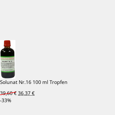
Solunat Nr.16 100 ml Tropfen
Ursprünglicher
Aktueller
39,60
€
36,37
€
Preis
Preis
-33%
war:
ist:
39,60 €
36,37 €.