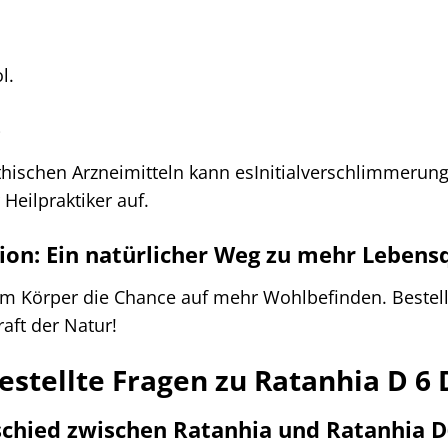
l.
e
thischen Arzneimitteln kann esInitialverschlimmer
 Heilpraktiker auf.
tion: Ein natürlicher Weg zu mehr Lebens
em Körper die Chance auf mehr Wohlbefinden. Bestelle
raft der Natur!
estellte Fragen zu Ratanhia D 6 
schied zwischen Ratanhia und Ratanhia D