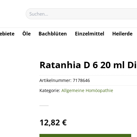
Suchen
nach:
biete
Öle
Bachblüten
Einzelmittel
Heilerde
Ratanhia D 6 20 ml Di
Artikelnummer:
7178646
Kategorie:
Allgemeine Homöopathie
12,82
€