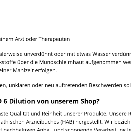
einem Arzt oder Therapeuten
alerweise unverdünnt oder mit etwas Wasser verdün
rkstoffe über die Mundschleimhaut aufgenommen wer
iner Mahlzeit erfolgen.
n, unklaren oder neu auftretenden Beschwerden sollte
 6 Dilution von unserem Shop?
ste Qualität und Reinheit unserer Produkte. Unsere R
athischen Arzneibuches (HAB) hergestellt. Wir bezie
uf nachhaltigen Anbau und schonende Verarbeitung leg