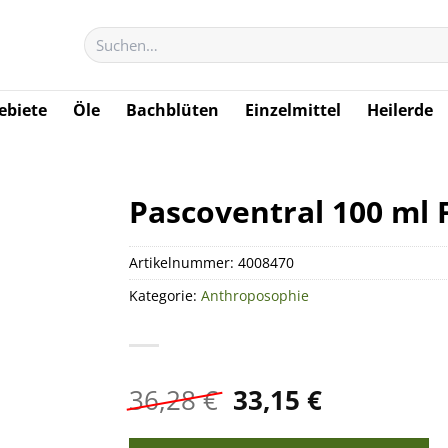
Suchen
nach:
biete
Öle
Bachblüten
Einzelmittel
Heilerde
Pascoventral 100 ml F
Artikelnummer:
4008470
Kategorie:
Anthroposophie
Ursprünglicher
Aktueller
36,28
€
33,15
€
Preis
Preis