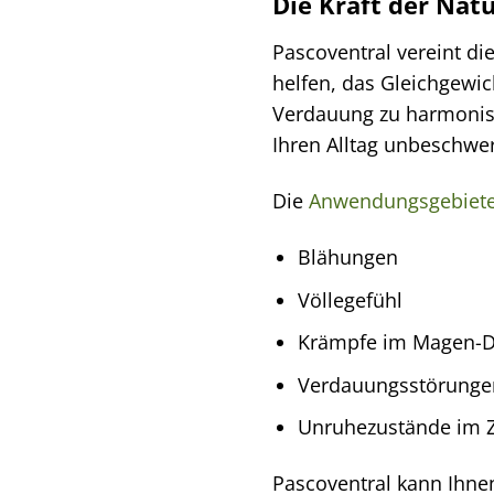
Die Kraft der Nat
Pascoventral vereint di
helfen, das Gleichgewic
Verdauung zu harmonisi
Ihren Alltag unbeschwe
Die
Anwendungsgebiet
Blähungen
Völlegefühl
Krämpfe im Magen-D
Verdauungsstörunge
Unruhezustände im
Pascoventral kann Ihne