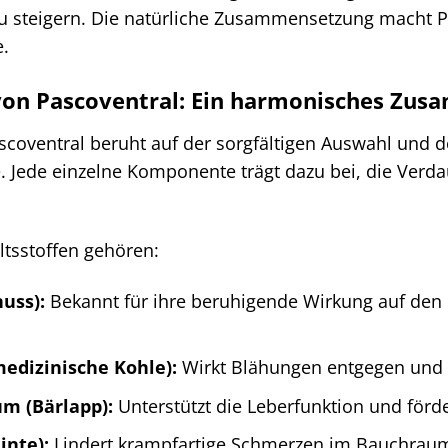
u steigern. Die natürliche Zusammensetzung macht Pa
e.
 von Pascoventral: Ein harmonisches Zus
scoventral beruht auf der sorgfältigen Auswahl un
fe. Jede einzelne Komponente trägt dazu bei, die Ve
ltsstoffen gehören:
uss):
Bekannt für ihre beruhigende Wirkung auf den 
medizinische Kohle):
Wirkt Blähungen entgegen und h
m (Bärlapp):
Unterstützt die Leberfunktion und förd
inte):
Lindert krampfartige Schmerzen im Bauchrau