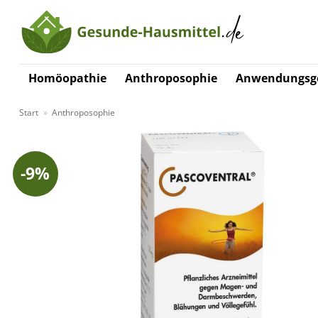
Zum
Inhalt
springen
Homöopathie
Anthroposophie
Anwendungsge
Start
»
Anthroposophie
-9%