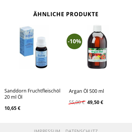
ÄHNLICHE PRODUKTE
-10%
Sanddorn Fruchtfleischöl
Argan Öl 500 ml
20 ml Öl
Ursprünglicher
Aktueller
55,00
€
49,50
€
Preis
Preis
10,65
€
war:
ist:
55,00 €
49,50 €.
IMPRESSUM
DATENSCHUTZ