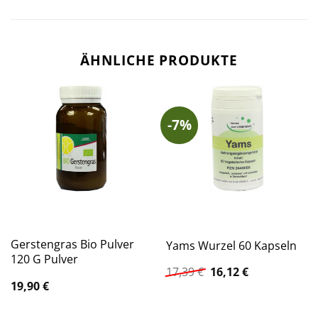
ÄHNLICHE PRODUKTE
-7%
Gerstengras Bio Pulver
Yams Wurzel 60 Kapseln
120 G Pulver
Ursprünglicher
Aktueller
17,39
€
16,12
€
Preis
Preis
19,90
€
war:
ist:
17,39 €
16,12 €.