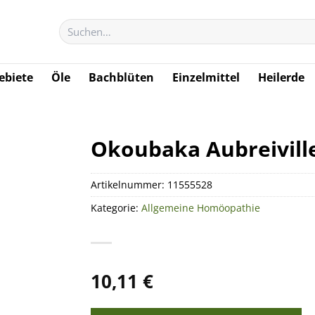
Suchen
nach:
biete
Öle
Bachblüten
Einzelmittel
Heilerde
Okoubaka Aubreiville
Artikelnummer:
11555528
Kategorie:
Allgemeine Homöopathie
10,11
€