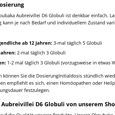
osierung
aka Aubreivillei D6 Globuli ist denkbar einfach. La
 kann je nach Bedarf und individuellem Zustand varii
endliche ab 12 Jahren:
3-mal täglich 5 Globuli
Jahren:
2-mal täglich 3 Globuli
en:
1-2 mal täglich 3 Globuli (vorzugsweise in etwas 
können Sie die DosierungInitialdosis stündlich wieder
n empfiehlt es sich, einen Homöopathen oder Heilpra
ungsdauer festzulegen.
ubreivillei D6 Globuli von unserem Sh
 auf die Qualität unserer Produkte. Unsere Okoubaka