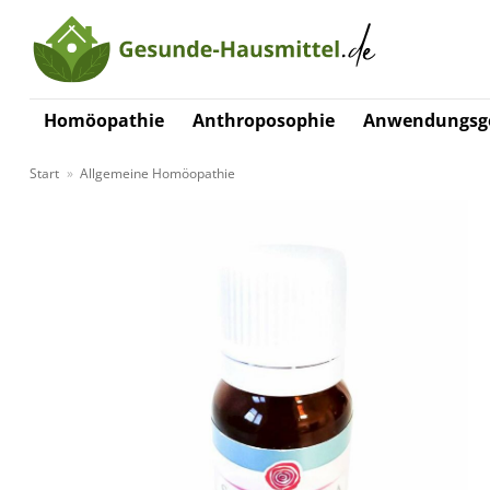
Zum
Inhalt
springen
Homöopathie
Anthroposophie
Anwendungsge
Start
»
Allgemeine Homöopathie