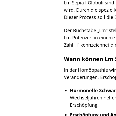
Lm Sepia I Globuli sind 
wird. Durch die speziel
Dieser Prozess soll die
Der Buchstabe „Lm“ ste
Lm-Potenzen in einem sp
Zahl „I“ kennzeichnet di
Wann können Lm Se
In der Homöopathie wird
Veränderungen, Erschö
Hormonelle Schwa
Wechseljahren helfe
Erschöpfung.
Erschöpfung und Ant