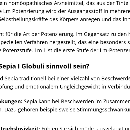
ein homöopathisches Arzneimittel, das aus der Tinte de
le Lm Potenzierung wird der Ausgangsstoff in mehreren
 Selbstheilungskräfte des Körpers anregen und das in
ht für die Art der Potenzierung. Im Gegensatz zu de
eziellen Verfahren hergestellt, das eine besonders s
e Potenzstufe. Lm I ist die erste Stufe der Lm-Potenze
pia I Globuli sinnvoll sein?
 Sepia traditionell bei einer Vielzahl von Beschwerd
pfung und emotionalem Ungleichgewicht in Verbindu
nkungen:
Sepia kann bei Beschwerden im Zusammenh
n. Dazu gehören beispielsweise Stimmungsschwankun
riebslosigkeit:
Fühlen Sie sich müde, ausgelaugt un