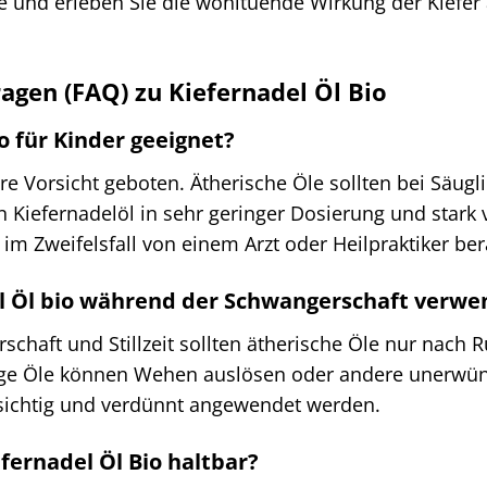
e und erleben Sie die wohltuende Wirkung der Kiefer a
ragen (FAQ) zu Kiefernadel Öl Bio
io für Kinder geeignet?
re Vorsicht geboten. Ätherische Öle sollten bei Säu
n Kiefernadelöl in sehr geringer Dosierung und stark v
 im Zweifelsfall von einem Arzt oder Heilpraktiker ber
el Öl bio während der Schwangerschaft verw
haft und Stillzeit sollten ätherische Öle nur nach R
ge Öle können Wehen auslösen oder andere unerwünsc
orsichtig und verdünnt angewendet werden.
efernadel Öl Bio haltbar?