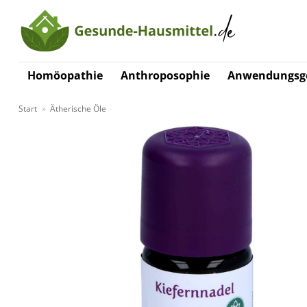
Zum
Inhalt
springen
Homöopathie
Anthroposophie
Anwendungsge
Start
»
Ätherische Öle