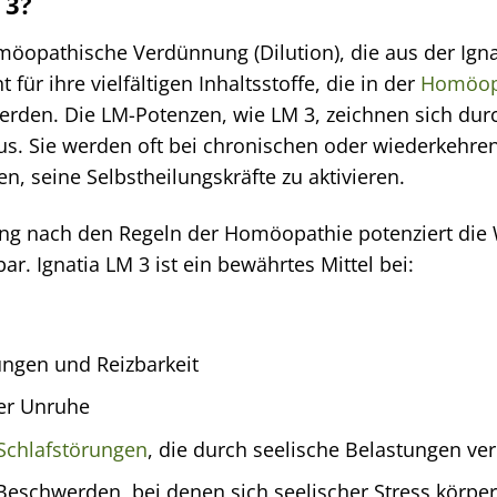
 3?
omöopathische Verdünnung (Dilution), die aus der Ign
 für ihre vielfältigen Inhaltsstoffe, die in der
Homöop
rden. Die LM-Potenzen, wie LM 3, zeichnen sich durch
aus. Sie werden oft bei chronischen oder wiederkehre
n, seine Selbstheilungskräfte zu aktivieren.
ung nach den Regeln der Homöopathie potenziert die W
r. Ignatia LM 3 ist ein bewährtes Mittel bei:
gen und Reizbarkeit
rer Unruhe
Schlafstörungen
, die durch seelische Belastungen ve
schwerden, bei denen sich seelischer Stress körper