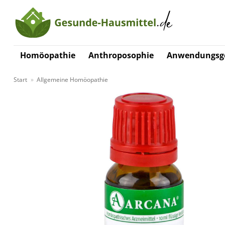
Zum
Inhalt
springen
Homöopathie
Anthroposophie
Anwendungsge
Start
»
Allgemeine Homöopathie