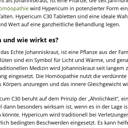
als Johanniskraut, ist eine Pflanze, die seit Jahrhund
omöopathie
wird Hypericum in potenzierter Form ein
alten. Hypericum C30 Tabletten sind eine ideale Wahl f
d Wert auf eine ganzheitliche Behandlung legen.
 und wie wirkt es?
as Echte Johanniskraut, ist eine Pflanze aus der Fam
lüten sind ein Symbol für Licht und Wärme, und genau
raditionellen Medizin wird Johanniskraut seit lange
ung eingesetzt. Die Homöopathie nutzt die verdünnt
s Körpers anzuregen und das innere Gleichgewicht wi
cum C30 beruht auf dem Prinzip der „Ähnlichkeit“, e
el dann besonders wirksam ist, wenn es in der Lage i
 könnte. Hypericum wird traditionell bei Verletzunge
lich bedingten Beschwerden eingesetzt. Es kann helf