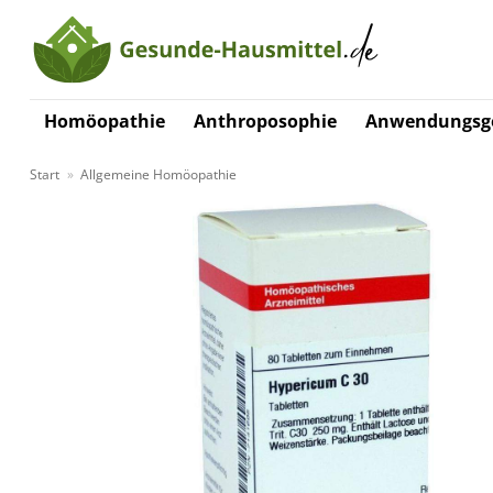
Zum
Inhalt
springen
Homöopathie
Anthroposophie
Anwendungsge
Start
»
Allgemeine Homöopathie