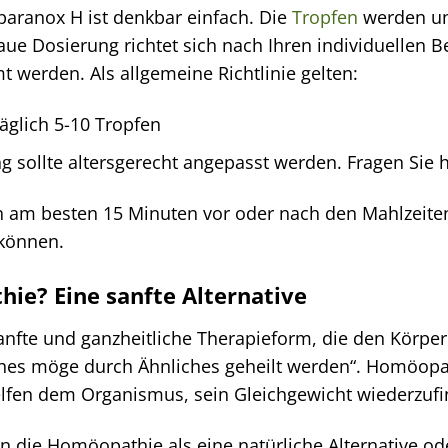
ranox H ist denkbar einfach. Die
Tropfen
werden un
 Dosierung richtet sich nach Ihren individuellen Be
werden. Als allgemeine Richtlinie gelten:
äglich 5-10 Tropfen
 sollte altersgerecht angepasst werden. Fragen Sie hi
 am besten 15 Minuten vor oder nach den Mahlzeiten
können.
e? Eine sanfte Alternative
nfte und ganzheitliche Therapieform, die den Körper i
ches möge durch Ähnliches geheilt werden“. Homöopat
lfen dem Organismus, sein Gleichgewicht wiederzufi
 die Homöopathie als eine natürliche Alternative od