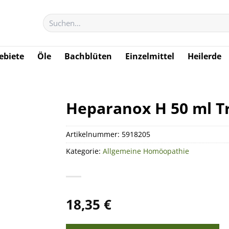
Suchen
nach:
biete
Öle
Bachblüten
Einzelmittel
Heilerde
Heparanox H 50 ml T
Artikelnummer:
5918205
Kategorie:
Allgemeine Homöopathie
18,35
€