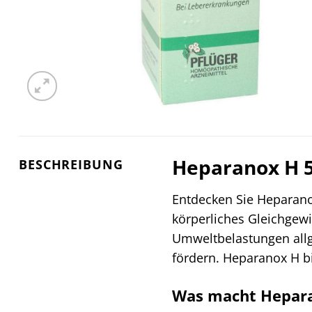
Heparanox H 5
BESCHREIBUNG
Entdecken Sie Heparanox
körperliches Gleichgewic
Umweltbelastungen allg
fördern. Heparanox H bi
Was macht Hepara