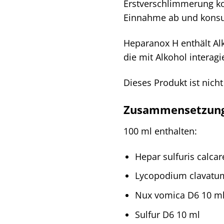
Erstverschlimmerung ko
Einnahme ab und konsult
Heparanox H enthält Al
die mit Alkohol interag
Dieses Produkt ist nich
Zusammensetzun
100 ml enthalten:
Hepar sulfuris calca
Lycopodium clavatu
Nux vomica D6 10 m
Sulfur D6 10 ml