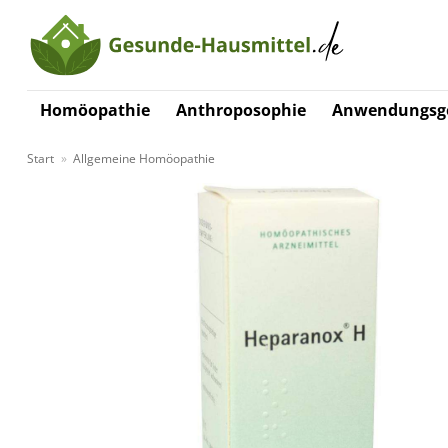
Zum
Inhalt
springen
Homöopathie
Anthroposophie
Anwendungsge
Start
»
Allgemeine Homöopathie