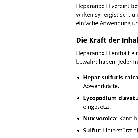
Heparanox H vereint be
wirken synergistisch, 
einfache Anwendung und
Die Kraft der Inh
Heparanox H enthält ein
bewährt haben. Jeder In
Hepar sulfuris calc
Abwehrkräfte.
Lycopodium clavat
eingesetzt.
Nux vomica:
Kann be
Sulfur:
Unterstützt d