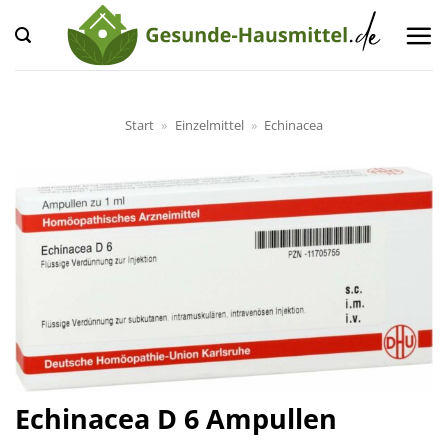
Zum
Inhalt
springen
Start
»
Einzelmittel
»
Echinacea
Echinacea D 6 Ampullen