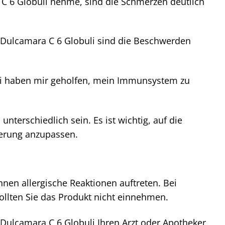
 C 6 Globuli nehme, sind die Schmerzen deutlich
 Dulcamara C 6 Globuli sind die Beschwerden
uli haben mir geholfen, mein Immunsystem zu
terschiedlich sein. Es ist wichtig, auf die
ierung anzupassen.
önnen allergische Reaktionen auftreten. Bei
ollten Sie das Produkt nicht einnehmen.
 Dulcamara C 6 Globuli Ihren Arzt oder Apotheker