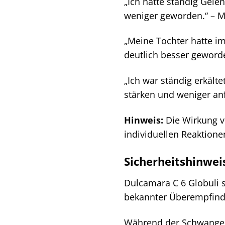
„Ich hatte ständig Gele
weniger geworden.“ – M
„Meine Tochter hatte i
deutlich besser geword
„Ich war ständig erkäl
stärken und weniger anfä
Hinweis:
Die Wirkung vo
individuellen Reaktion
Sicherheitshinwei
Dulcamara C 6 Globuli si
bekannter Überempfindl
Während der Schwangersc