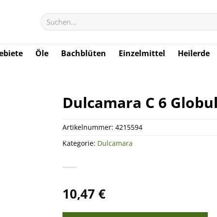
Suchen
nach:
biete
Öle
Bachblüten
Einzelmittel
Heilerde
Dulcamara C 6 Globul
Artikelnummer:
4215594
Kategorie:
Dulcamara
10,47
€