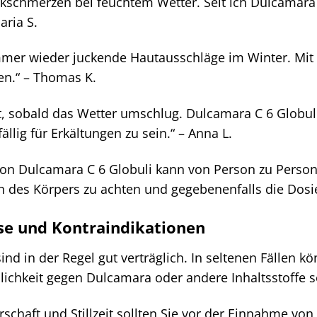
nkschmerzen bei feuchtem Wetter. Seit ich Dulcamara
aria S.
mmer wieder juckende Hautausschläge im Winter. Mit
en.“ – Thomas K.
tet, sobald das Wetter umschlug. Dulcamara C 6 Glob
llig für Erkältungen zu sein.“ – Anna L.
n Dulcamara C 6 Globuli kann von Person zu Person un
en des Körpers zu achten und gegebenenfalls die Dos
se und Kontraindikationen
nd in der Regel gut verträglich. In seltenen Fällen k
ichkeit gegen Dulcamara oder andere Inhaltsstoffe s
haft und Stillzeit sollten Sie vor der Einnahme von