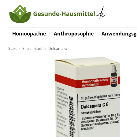
Zum
Inhalt
springen
Homöopathie
Anthroposophie
Anwendungsge
Start
»
Einzelmittel
»
Dulcamara