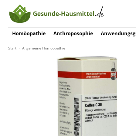
Zum
Inhalt
springen
Homöopathie
Anthroposophie
Anwendungsge
Start
»
Allgemeine Homöopathie