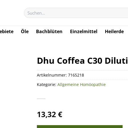
Suchen
nach:
biete
Öle
Bachblüten
Einzelmittel
Heilerde
Dhu Coffea C30 Dilut
Artikelnummer:
7165218
Kategorie:
Allgemeine Homöopathie
13,32
€