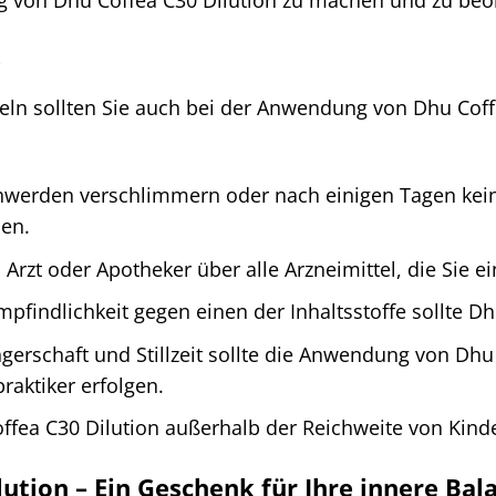
g von Dhu Coffea C30 Dilution zu machen und zu beob
e
teln sollten Sie auch bei der Anwendung von Dhu Coff
werden verschlimmern oder nach einigen Tagen keine B
hen.
n Arzt oder Apotheker über alle Arzneimittel, die Si
pfindlichkeit gegen einen der Inhaltsstoffe sollte D
rschaft und Stillzeit sollte die Anwendung von Dhu
raktiker erfolgen.
fea C30 Dilution außerhalb der Reichweite von Kinde
ution – Ein Geschenk für Ihre innere Bal