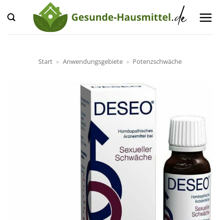
Zum
Inhalt
springen
Start
»
Anwendungsgebiete
»
Potenzschwäche