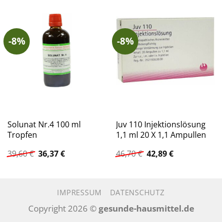
-8%
-8%
Solunat Nr.4 100 ml
Juv 110 Injektionslösung
Tropfen
1,1 ml 20 X 1,1 Ampullen
Ursprünglicher
Aktueller
Ursprünglicher
Aktueller
39,60
€
36,37
€
46,70
€
42,89
€
Preis
Preis
Preis
Preis
war:
ist:
war:
ist:
39,60 €
36,37 €.
46,70 €
42,89 €.
IMPRESSUM
DATENSCHUTZ
Copyright 2026 ©
gesunde-hausmittel.de