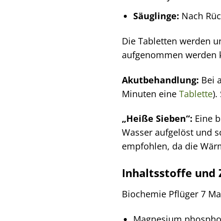
Säuglinge:
Nach Rück
Die Tabletten werden u
aufgenommen werden kan
Akutbehandlung:
Bei 
Minuten eine
Tablette
).
„Heiße Sieben“:
Eine b
Wasser aufgelöst und s
empfohlen, da die Wär
Inhaltsstoffe un
Biochemie Pflüger 7 Ma
Magnesium phosphor