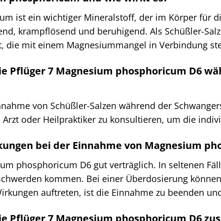
 ist ein wichtiger Mineralstoff, der im Körper für 
end, krampflösend und beruhigend. Als Schüßler-Salz
t, die mit einem Magnesiummangel in Verbindung st
ie Pflüger 7 Magnesium phosphoricum D6 wäh
innahme von Schüßler-Salzen während der Schwangersch
Arzt oder Heilpraktiker zu konsultieren, um die indivi
rkungen bei der Einnahme von Magnesium ph
ium phosphoricum D6 gut verträglich. In seltenen Fä
schwerden kommen. Bei einer Überdosierung können 
rkungen auftreten, ist die Einnahme zu beenden und 
mie Pflüger 7 Magnesium phosphoricum D6 