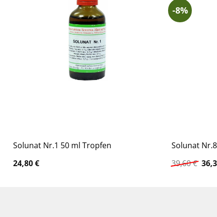
-8%
Solunat Nr.1 50 ml Tropfen
Solunat Nr.
Ursp
24,80
€
39,60
€
36,
Prei
war:
39,6