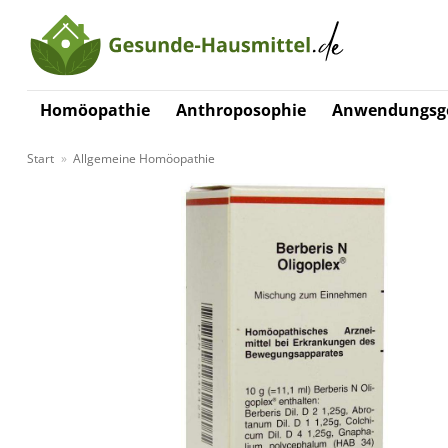
Zum
Inhalt
springen
Homöopathie
Anthroposophie
Anwendungsge
Start
»
Allgemeine Homöopathie