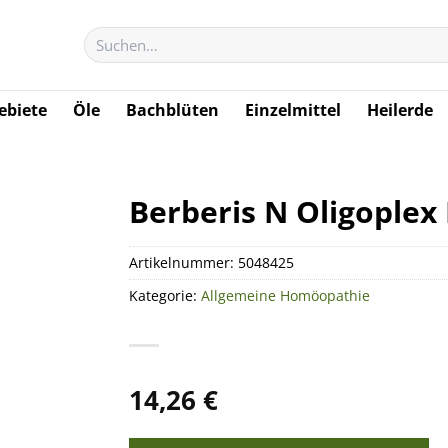
Suchen
nach:
biete
Öle
Bachblüten
Einzelmittel
Heilerde
Berberis N Oligoplex
Artikelnummer:
5048425
Kategorie:
Allgemeine Homöopathie
14,26
€