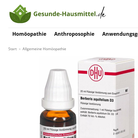
Zum
Inhalt
springen
Homöopathie
Anthroposophie
Anwendungsge
Start
»
Allgemeine Homöopathie