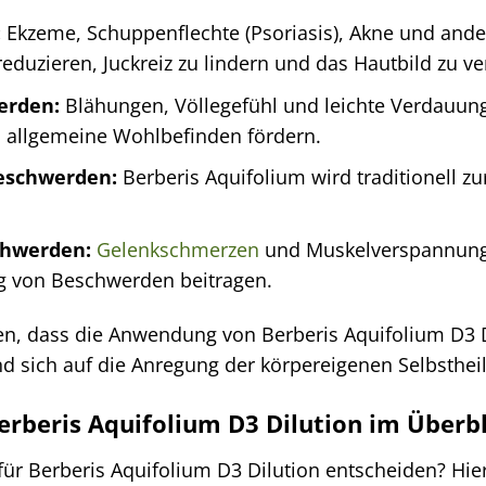
:
Ekzeme, Schuppenflechte (Psoriasis), Akne und ander
eduzieren, Juckreiz zu lindern und das Hautbild zu v
erden:
Blähungen, Völlegefühl und leichte Verdauung
s allgemeine Wohlbefinden fördern.
eschwerden:
Berberis Aquifolium wird traditionell z
chwerden:
Gelenkschmerzen
und Muskelverspannung
g von Beschwerden beitragen.
hten, dass die Anwendung von Berberis Aquifolium D3
nd sich auf die Anregung der körpereigenen Selbstheil
Berberis Aquifolium D3 Dilution im Überb
für Berberis Aquifolium D3 Dilution entscheiden? Hi