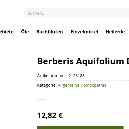
Suchen
nach:
biete
Öle
Bachblüten
Einzelmittel
Heilerde
Berberis Aquifolium D
Artikelnummer:
2126188
Kategorie:
Allgemeine Homöopathie
12,82
€