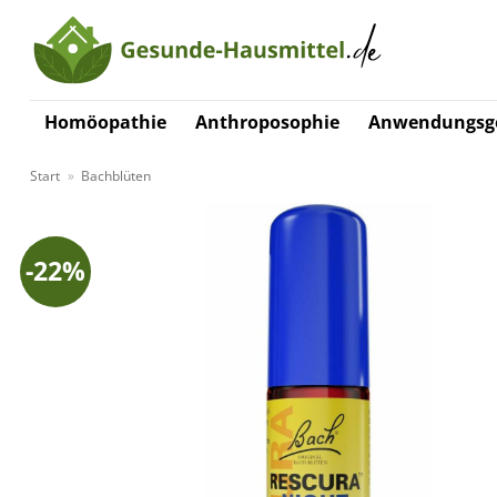
Zum
Inhalt
springen
Homöopathie
Anthroposophie
Anwendungsge
Start
»
Bachblüten
-22%