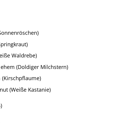
(Sonnenröschen)
pringkraut)
eiße Waldrebe)
hlehem (Doldiger Milchstern)
 (Kirschpflaume)
nut (Weiße Kastanie)
)
e