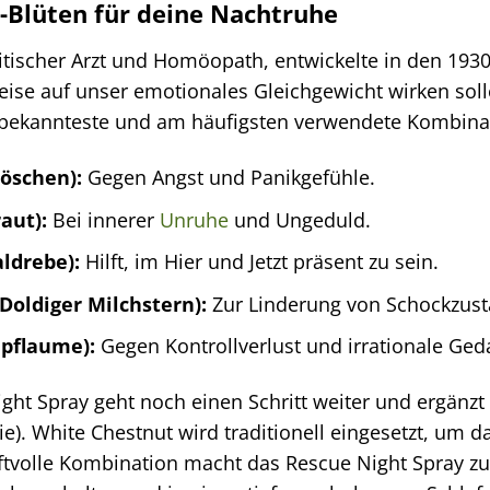
h-Blüten für deine Nachtruhe
itischer Arzt und Homöopath, entwickelte in den 193
ise auf unser emotionales Gleichgewicht wirken soll
die bekannteste und am häufigsten verwendete Kombina
öschen):
Gegen Angst und Panikgefühle.
aut):
Bei innerer
Unruhe
und Ungeduld.
ldrebe):
Hilft, im Hier und Jetzt präsent zu sein.
Doldiger Milchstern):
Zur Linderung von Schockzus
hpflaume):
Gegen Kontrollverlust und irrationale Ged
ight Spray geht noch einen Schritt weiter und ergänz
e). White Chestnut wird traditionell eingesetzt, um 
ftvolle Kombination macht das Rescue Night Spray zu e