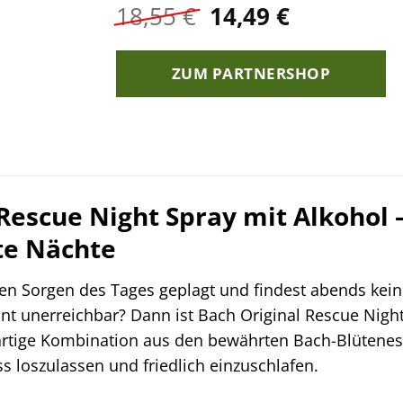
Ursprünglicher
Aktueller
18,55
€
14,49
€
Preis
Preis
war:
ist:
ZUM PARTNERSHOP
18,55 €
14,49 €.
Rescue Night Spray mit Alkohol 
te Nächte
 den Sorgen des Tages geplagt und findest abends kei
nt unerreichbar? Dann ist Bach Original Rescue Night
gartige Kombination aus den bewährten Bach-Blütenes
ress loszulassen und friedlich einzuschlafen.