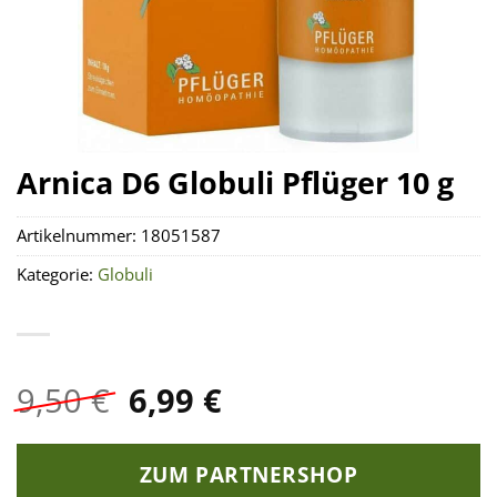
Arnica D6 Globuli Pflüger 10 g
Artikelnummer:
18051587
Kategorie:
Globuli
Ursprünglicher
Aktueller
9,50
€
6,99
€
Preis
Preis
war:
ist:
ZUM PARTNERSHOP
9,50 €
6,99 €.