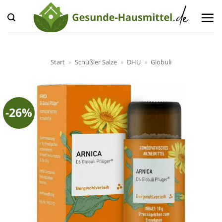
Zum
Inhalt
springen
Start
»
Schüßler Salze
»
DHU
»
Globuli
-26%