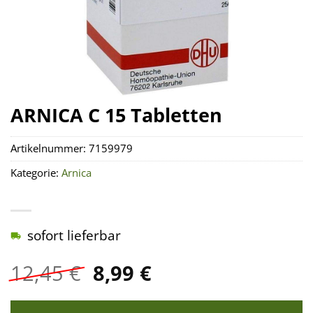
ARNICA C 15 Tabletten
Artikelnummer:
7159979
Kategorie:
Arnica
sofort lieferbar
Ursprünglicher
Aktueller
12,45
€
8,99
€
Preis
Preis
war:
ist: