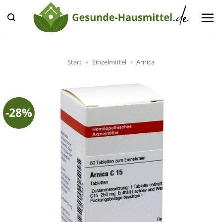
Zum
Inhalt
springen
Start
»
Einzelmittel
»
Arnica
-28%