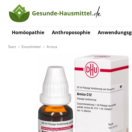
Zum
Inhalt
springen
Homöopathie
Anthroposophie
Anwendungsge
Start
»
Einzelmittel
»
Arnica