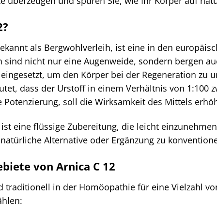
nze überzeugen und spüren Sie, wie Ihr Körper auf natü
2?
kannt als Bergwohlverleih, ist eine in den europäis
 sind nicht nur eine Augenweide, sondern bergen auc
 eingesetzt, um den Körper bei der Regeneration zu 
tet, dass der Urstoff in einem Verhältnis von 1:100 
 Potenzierung, soll die Wirksamkeit des Mittels erhö
 ist eine flüssige Zubereitung, die leicht einzunehmen i
 natürliche Alternative oder Ergänzung zu konventio
biete von Arnica C 12
rd traditionell in der Homöopathie für eine Vielzahl 
hlen: